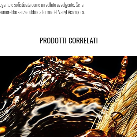
Spedizione sicura in Italia
legante e sofisticata come un velluto avvolgente. Se la
sicura, i Negozi Montorsi 
assumerebbe senza dubbio la forma del Vanyl Acampora.
spedizioni nazionali e int
Successivamente all’acqui
tracciamento grazie al qua
PRODOTTI CORRELATI
spedizione. Puoi contare su