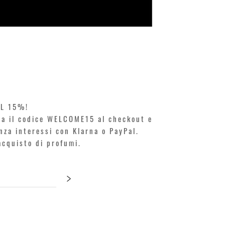
KILIAN. A
Prezzo
250,00 €
EL 15%!
ita il codice WELCOME15 al checkout e
enza interessi con Klarna o PayPal.
'acquisto di profumi.
>