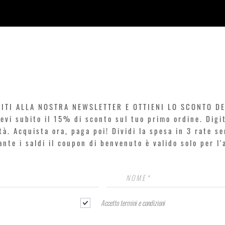
Vista rapida
VITI ALLA NOSTRA NEWSLETTER E OTTIENI LO SCONTO D
icevi subito il 15% di sconto sul tuo primo ordine. Dig
rtà. Acquista ora, paga poi! Dividi la spesa in 3 rate s
rante i saldi il coupon di benvenuto è valido solo per l
Accetto termini e condizioni