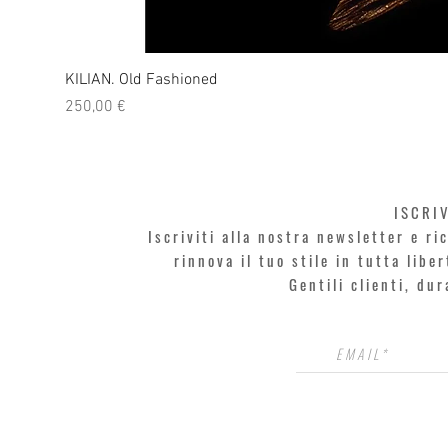
KILIAN. Old Fashioned
Prezzo
250,00 €
ISCRI
Iscriviti alla nostra newsletter e r
rinnova il tuo stile in tutta libe
Gentili clienti, du