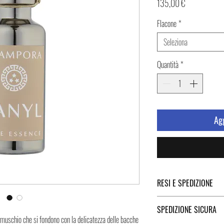
Prezzo
135,00 €
Flacone
*
Seleziona
Quantità
*
Agg
RESI E SPEDIZIONE
Puoi trovare tutte le infor
SPEDIZIONE SICURA
Spedizione cliccando i tast
 muschio che si fondono con la delicatezza delle bacche